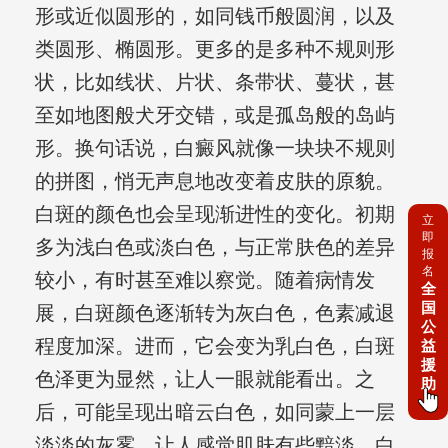
形或近似圆形的，如同钱币般圆润，以及
类圆形、椭圆形。更多的是多种不规则形
状，比如线状、片状、条带状、蔓状，甚
至如地图般犬牙交错，或是孤岛般的岛屿
形。换句话说，白癜风就像一块块不规则
的拼图，悄无声息地改变着皮肤的原貌。
白斑的颜色也会呈现渐进性的变化。初期
立
即
多为浅白色或淡白色，与正常肤色的差异
报
名
较小，有时甚至难以察觉。随着病情发
全
国
展，白斑颜色逐渐转为灰白色，色素减退
公
程度加深。进而，它会变为乳白色，白斑
益
援
色泽更为显然，让人一眼就能看出。之
助
后，可能呈现出暗云白色，如同蒙上一层
淡淡的灰雾，让人感觉肌肤有些黯淡。白