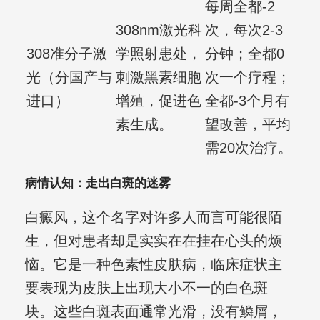
每周全都-2
308nm激光科
次，每次2-3
308准分子激
学照射患处，
分钟；全都0
光（分国产与
刺激黑素细胞
次一个疗程；
进口）
增殖，促进色
全都-3个月有
素生成。
望改善，平均
需20次治疗。
病情认知：走出白斑的迷雾
白癜风，这个名字对许多人而言可能很陌
生，但对患者却是实实在在挂在心头的烦
恼。它是一种色素性皮肤病，临床症状主
要表现为皮肤上出现大小不一的白色斑
块。这些白斑表面通常光滑，没有鳞屑，