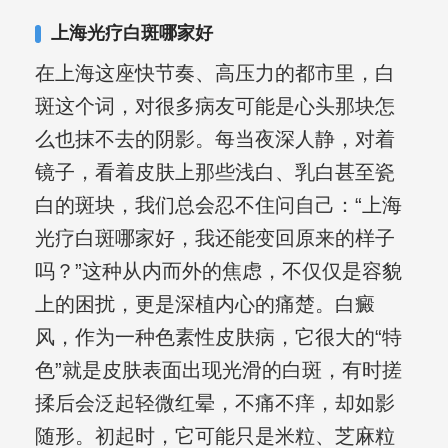
复发期;临床运用中医的辨证施治，理法
上海光疗白斑哪家好
方药，综合治疗方面，建树颇丰。
在上海这座快节奏、高压力的都市里，白
斑这个词，对很多病友可能是心头那块怎
么也抹不去的阴影。每当夜深人静，对着
镜子，看着皮肤上那些浅白、乳白甚至瓷
白的斑块，我们总会忍不住问自己：“上海
光疗白斑哪家好，我还能变回原来的样子
吗？”这种从内而外的焦虑，不仅仅是容貌
上的困扰，更是深植内心的痛楚。白癜
风，作为一种色素性皮肤病，它很大的“特
色”就是皮肤表面出现光滑的白斑，有时搓
揉后会泛起轻微红晕，不痛不痒，却如影
随形。初起时，它可能只是米粒、芝麻粒