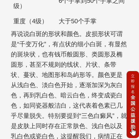
6个手掌到50个手掌之间
级）
重度（4级）
大于50个手掌
再说说白斑的形状和颜色。皮损形状可谓
是“千变万化”，有点状的细小白斑，有显然
的斑块状，也有钱币般圆形、类圆形及椭
圆形，甚至不规则的线状、片状、条带
状、蔓状、地图形和岛屿形等。颜色更是
立
即
从浅白色、淡白色开始，逐渐加深为灰白
报
名
色，再到乳白色、暗云白色，终变成瓷白
全
国
色，如同瓷器般洁白，这代表着色素已几
公
益
乎尽量脱失。特别要提到“三色白癜风”，就
援
是皮肤上同时存在正常肤色、浅白色以及
助
乳白色或瓷白色，这提醒我们，病情正在