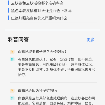
皮肤镜和皮肤活检哪个准确率高
黑色素表皮移植15天还是白色正常吗
伍德灯照亮白色荧光严重吗为什么
科普问答
更多
白癜风能要孩子吗？会传染吗？
问
有白癜风能要孩子。它有一定遗传性，但不传染。
答
要是有白癜风，可以用缓解治疗，改善身体状况。
要是不及时调整，对身体不好，得根据情况恢复和
治疗。...
白癜风会因为怀孕扩散吗
问
白癜风是皮肤局部色素减退的病，在皮肤各处都可
答
能发生。它和遗传、自身免疫、精神神经、饮食、