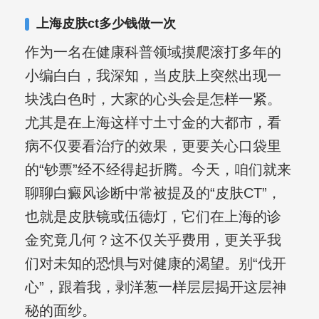
合巩固用药的调理，并对白癜风患者的
上海皮肤ct多少钱做一次
日常维护、饮食、锻炼等给予综合指
作为一名在健康科普领域摸爬滚打多年的
导，全方位帮助患者康复。
小编白白，我深知，当皮肤上突然出现一
块浅白色时，大家的心头会是怎样一紧。
尤其是在上海这样寸土寸金的大都市，看
病不仅要看治疗的效果，更要关心口袋里
的“钞票”经不经得起折腾。今天，咱们就来
聊聊白癜风诊断中常被提及的“皮肤CT”，
也就是皮肤镜或伍德灯，它们在上海的诊
金究竟几何？这不仅关乎费用，更关乎我
们对未知的恐惧与对健康的渴望。别“伐开
心”，跟着我，剥洋葱一样层层揭开这层神
秘的面纱。