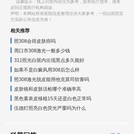
温馨提示：线上问答内容仅为参考，如有医疗需求，请务
必到正规医疗机构就诊,
声明：本网站所有医院信息整理仅供大家参考，一切以医院官
方实际公布信息为准！
相关推荐
照308会得皮肤癌吗
周口市308激光一般多少钱
311照光白斑内出现黑点多久能好
如果不是白癜风用308后怎么样
照308激光脱皮能用他克莫司软膏吗
皮肤镜和皮肤活检哪个准确率高
黑色素表皮移植15天还是白色正常吗
伍德灯照亮白色荧光严重吗为什么