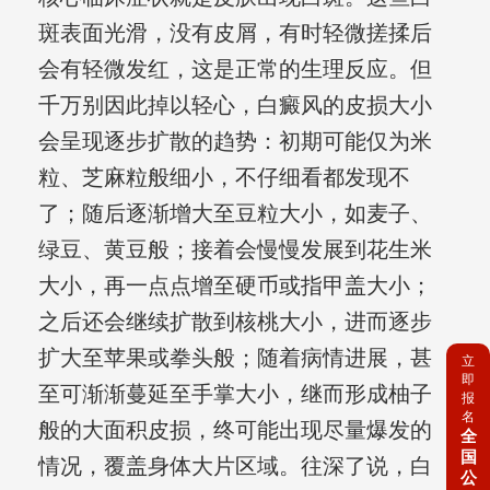
斑表面光滑，没有皮屑，有时轻微搓揉后
会有轻微发红，这是正常的生理反应。但
千万别因此掉以轻心，白癜风的皮损大小
会呈现逐步扩散的趋势：初期可能仅为米
粒、芝麻粒般细小，不仔细看都发现不
了；随后逐渐增大至豆粒大小，如麦子、
绿豆、黄豆般；接着会慢慢发展到花生米
大小，再一点点增至硬币或指甲盖大小；
之后还会继续扩散到核桃大小，进而逐步
扩大至苹果或拳头般；随着病情进展，甚
立
即
至可渐渐蔓延至手掌大小，继而形成柚子
报
名
般的大面积皮损，终可能出现尽量爆发的
全
国
情况，覆盖身体大片区域。往深了说，白
公