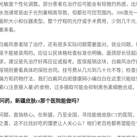
光敏度个性化调整。部分患者在治疗后可能会有轻微灼热感，出现
水泡通常是由于光剂量稍高导致，但都在可控范围内。308激光
面积大小和仪器类型。整个疗程的光疗或手术费用，少则几千元
案来看。
白癜风患者除了治疗，还有很多实际问题需要面对。就业问题，
是不能被录用的。应征公民体格检查标准也明确，面颈部长径超
求，建议是先治疗好再应征或报考。医保报销这块，白癜风治疗
报销则要看具体的保险合同。挂号费从几元到几十元不等；检查
偏方和药物疗法，我们白癜风白斑健康网小编白白在这里只能给
素C(注意摄入量)的食物，过多摄取可能会抑制黑色素细胞合成
问药，新疆皮肤ct那个医院能做吗？
问题，直指核心。在新疆，乃至全国，寻找能做皮肤CT的医院
之重，这不比找好吃的馕更让人关心么？咱们老百姓都希望能在