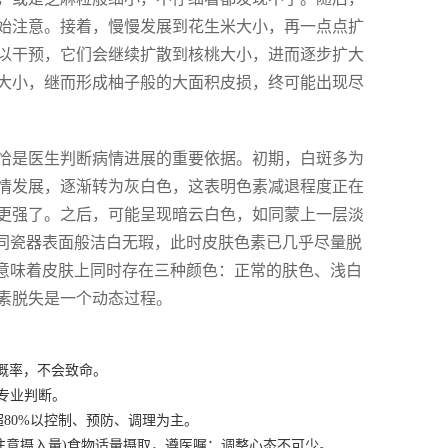
始注意。接着，慢慢发展到花生米大小，再一点点扩
以干预，它们会继续扩散到核桃大小，进而逐步扩大
大小，继而形成柚子般的大面积皮损，终可能出现尽
恰是医生判断病情进展的重要依据。初期，白斑多为
情发展，逐渐转为灰白色，这表明色素减退程度正在
更强了。之后，可能呈现暗云白色，如同蒙上一层淡
如同瓷器表面般洁白无瑕，此时皮肤色素已几乎尽量脱
这意味着皮肤上同时存在三种颜色：正常的肤色、浅白
素脱失是一个动态过程。
传概率，不会致命。
专业判断。
80%以控制、预防、调理为主。
注意摄入量)食物适量摄取，遵医嘱；调整心态不可少。