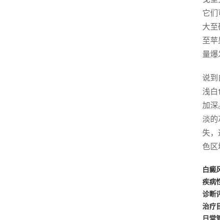
它们
大至
至苹
量爆
说到
浅白
加深
淡的
失，
色区
白癜
疾病
诊断
治疗
日常