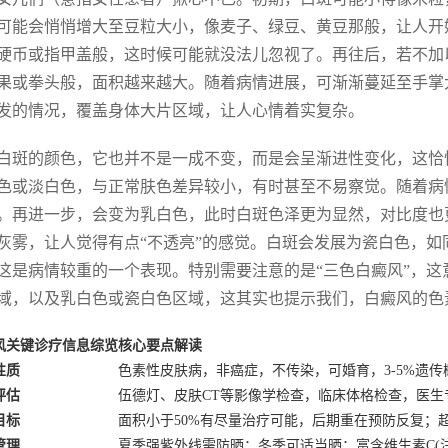
可能会悄悄增大至豆粒大小，像麦子、绿豆、黄豆那般，让人开
硬币或指甲盖般，这时候可能就没法儿忽视了。再往后，若不加
果或拳头般，面积越来越大。随着病情进展，可渐渐蔓延至手掌
发的情况，覆盖身体大片区域，让人心情着实复杂。
白斑的颜色，它也并不是一成不变，而是会呈渐进性变化，这恰
色或淡白色，与正常肤色差异较小，有时甚至不易察觉。随着病
。再进一步，会变为乳白色，此时白斑色泽更为显然，对比度也
灰雾，让人觉得有点“不透亮”的感觉。白斑会发展为瓷白色，
这是病情较重的一个表现。特别需要注意的是“三色白癜风”，
域，以及乳白色或瓷白色区域，这其实也提示我们，白癜风的色
风关键诊疗信息综览
核心要点解读
性质
色素性皮肤病，非癌症，不传染，可婚育，3-5%遗
评估
伍德灯、皮肤CT等影像学检查，临床体格检查，医生
目标
面积小于50%有尽量治疗可能，后期重在预防反复；超
管理
夏季强紫外线需防晒；冬季可适当晒；富含维生素C(