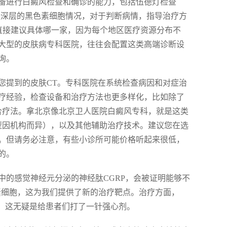
备进行白癜风检查和确诊的能力，包括伍德灯检查
肤深层的黑色素细胞情况，对于判断病情，指导治疗方
能直接建议具体哪一家，因为每个地区医疗资源分布不
大型的皮肤病专科医院，往往会配置这类高端诊断设
询。
您提到的皮肤CT。专科医院在系统检查病因和对症治
疗经验，检查设备和治疗方法也更多样化，比如除了
复合疗法。拿北京像北京卫人医院白癜风专科，就是这类
型因机构而异），以及其他辅助治疗技术。建议您在选
。但请务必注意，有些小诊所可能价格听起来很低，
的。
中的感觉神经元分泌的神经肽CGRP，会被证明能够不
色素细胞，这为我们提供了新的治疗靶点。治疗方面，
力，这无疑是给患者们打了一针强心剂。