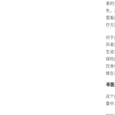
者的
失，
需看
疗方
对于
风者
生追
保险
饮食
维生
寻医
这个
重中