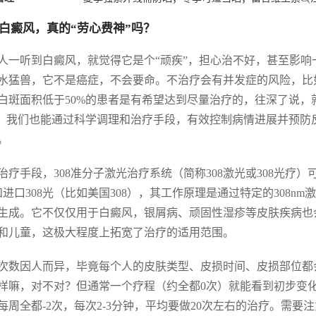
白癜风，真的“劳心费神”吗？
人一听到白癜风，就觉得它是个“顽疾”，担心治不好，甚至影
水猛兽，它不是癌症，不会要命。不治疗会有并发症的风险，比
白斑面积低于50%的患者是有希望达到尽量治疗的，往深了说，
%，我们也能通过科学调理和治疗手段，有效控制病情进展并预
。
治疗手段，308准分子激光治疗系统（简称308激光或308光
8和进口308光（比如美国308），其工作原理是通过特定的308
生成。它不仅仅用于白癜风，银屑病、顽固性湿疹等皮肤疾病也
和儿童，这极大程度上拓宽了治疗的适用范围。
次数因人而异，毕竟每个人的皮肤类型、皮损时间、皮损部位都
样嘛，对不对？但通常一个疗程（约全都0次）就能看到初步变化
每周全都-2次，每次2-3分钟，平均要做20次左右的治疗。需要