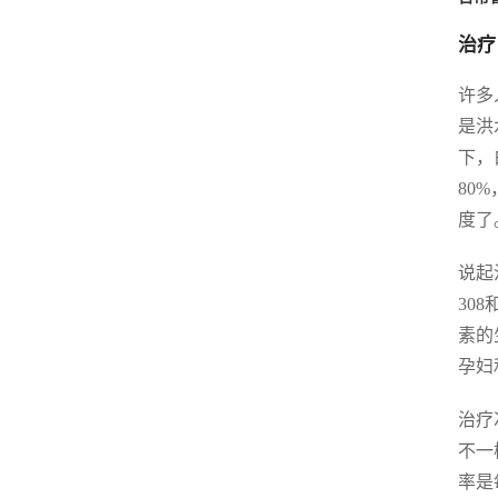
治疗
许多
是洪
下，
80
度了
说起
30
素的
孕妇
治疗
不一
率是