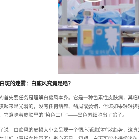
白斑的迷雾：白癜风究竟是啥？
的首先要任务是理解白癜风本身。它是一种色素性皮肤病，其临
摸起来是光滑的，没有任何结痂、鳞屑或萎缩，但您如果轻轻搓
，它意味着皮肤里的“染色工厂”——黑色素细胞出了岔子。
了说，白癜风的皮损大小会呈现一个循序渐进的扩散趋势，这真
女儿们（意指女性患者）揪心不已。初期，白斑可能小得像米粒