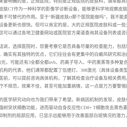
来要明确的是，正规医院，特别是正规医院的皮肤科，通常都具
皮肤CT作为一种科学的影像学诊断设备，能够更科学地观察皮
着不可替代的作用。至于“新疆皮肤ct那个医院能做吗”，我不
设备更新也很快。但可以肯定的是，大的正规医院皮肤科或一些
您可以通过各地卫健委网站或医院官方渠道查询其设备列表或咨
话说，选择医院时，您要考察它是否具备尽量的检查能力，包括
，确实有其独特的优点，它们往往会有更集中的白癜风研究和治
8激光，可能还有3全都全都uvb、药离子导入、中药熏蒸等多种
机构的代表，他们通常都配置了伍德灯、308激光（具体设备类
医前，可以提前咨询具体机构，了解其检查治疗设备及相关费用
疗不规范，效果不佳，甚至可能加重病情，这一点是万万要警惕
的医学研究动向也为我们带来了希望。新病因机制的发现，皮肤
强树突状细胞功能，进而驱动自身反应性CD8+ T细胞攻击黑
K抑制剂的局部应用，已显示出能够用于改善面部白斑情况的潜