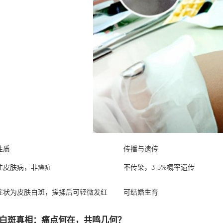
性质
传播与遗传
性皮肤病，非癌症
不传染，3-5%概率遗传
症状为皮肤白斑，搓揉后可轻微发红
可结婚生育
白斑真相：痛点何在，共鸣几何？