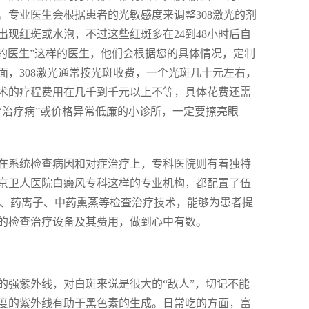
专业医生会根据患者的光敏感度来调整308激光的剂
现红斑或水泡，不过这些红斑多在24到48小时后自
好的医生”这样的医生，他们会根据您的具体情况，定制
，308激光通常按光斑收费，一个光斑几十元左右，
术的疗程费用在几千到千元以上不等，具体花费还需
“治疗病”或价格异常低廉的小诊所，一定要擦亮眼
在系统检查病因和对症治疗上，专科医院则有着独特
京卫人医院白癜风专科这样的专业机构，都配置了伍
VB、药离子、中药熏蒸等检查治疗技术，能够为患者提
的检查治疗设备及其费用，做到心中有数。
的强紫外线，对白斑来说是很大的“敌人”，切记不能
度的紫外线有助于黑色素的生成。日常吃的方面，富