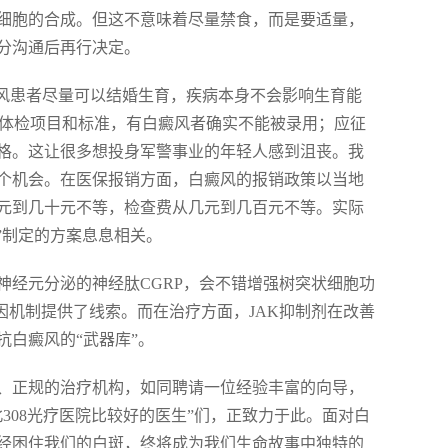
素细胞的合成。但这不意味着尽量禁食，而是要适量，
分沟通后再行决定。
癜风患者尽量可以结婚生育，疾病本身不会影响生育能
察体检项目和标准，有白癜风者确实不能被录用；应征
格。这让很多想投身军警事业的年轻人感到沮丧。我
个机会。在医保报销方面，白癜风的报销政策以当地
元到几十元不等，检查费从几元到几百元不等。实际
”制定的方案息息相关。
神经元分泌的神经肽CGRP，会不错增强树突状细胞功
因机制提供了线索。而在治疗方面，JAK抑制剂在改善
白癜风的“武器库”。
、正规的治疗机构，如同聘请一位经验丰富的向导，
308光疗医院比较好的医生”们，正致力于此。面对白
经困住我们的白斑，终将成为我们生命故事中独特的