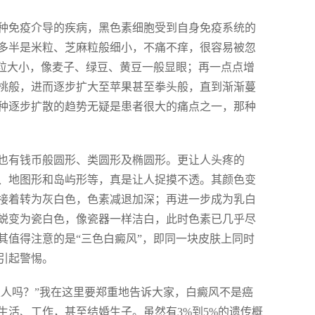
种免疫介导的疾病，黑色素细胞受到自身免疫系统的
多半是米粒、芝麻粒般细小，不痛不痒，很容易被忽
豆粒大小，像麦子、绿豆、黄豆一般显眼；再一点点增
桃般，进而逐步扩大至苹果甚至拳头般，直到渐渐蔓
种逐步扩散的趋势无疑是患者很大的痛点之一，那种
也有钱币般圆形、类圆形及椭圆形。更让人头疼的
、地图形和岛屿形等，真是让人捉摸不透。其颜色变
接着转为灰白色，色素减退加深；再进一步成为乳白
蜕变为瓷白色，像瓷器一样洁白，此时色素已几乎尽
其值得注意的是“三色白癜风”，即同一块皮肤上同时
引起警惕。
家人吗？”我在这里要郑重地告诉大家，白癜风不是癌
活、工作，甚至结婚生子。虽然有3%到5%的遗传概