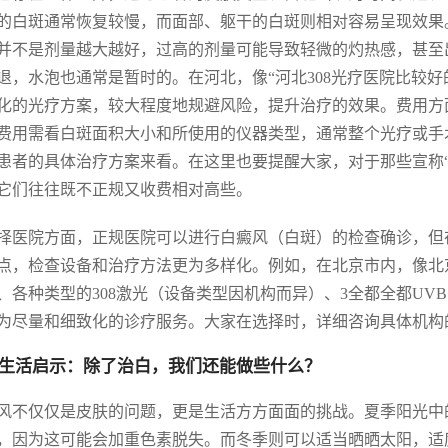
的白斑通常恢复较慢，而面部、躯干的白斑则相对容易呈现效果。
并不是剂量越大越好，过高的剂量可能导致轻微的灼热感，甚至出
退，水泡也通常是暂时的。在河北，像“河北308光疗医院比较
化的光疗方案，较大程度地规避风险，提升治疗的效果。费用方面
费用需看白斑面积大小和所使用的仪器类型，通常整个光疗或手
患者的具体治疗方案来看。在这里也要提醒大家，对于那些宣称
它们往往既不正规又收费相对高些。
择医院方面，正规医院可以进行白癜风（白斑）的检查确诊，但
点，检查设备和治疗方法更为多样化。例如，在北京市内，像北
、各种类型的308激光（设备类型因机构而异）、3全都全都U
为尽量和细致化的诊疗服务。大家在选择时，详细咨询具体机构
生活启示：除了治白，我们还能做些什么？
风不仅仅是皮肤的问题，更是生活方方面面的挑战。夏季阳光中
，因为这可能会加重色素脱失。而冬季则可以适当晒晒太阳，适