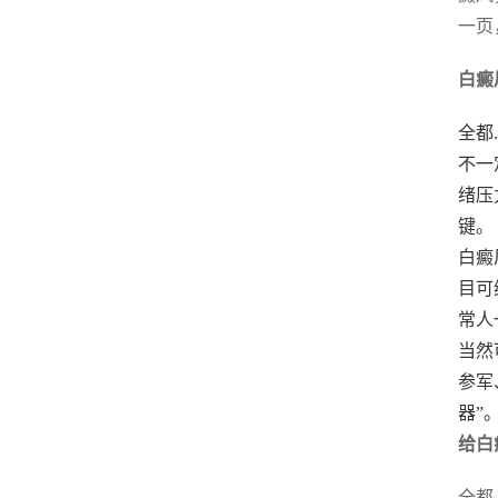
一页
白癜
全都
不一
绪压
键。
白癜
目可
常人
当然
参军
器”
给白
全都