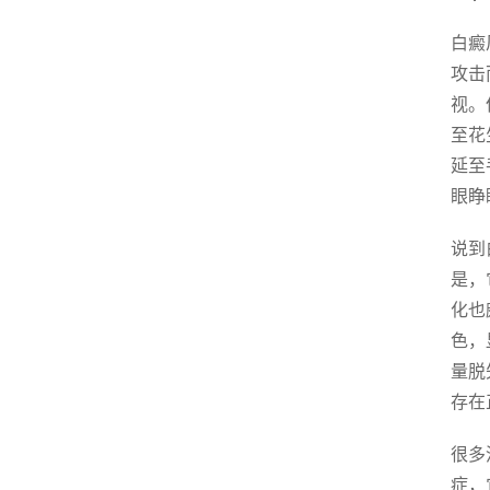
白癜
攻击
视。
至花
延至
眼睁
说到
是，
化也
色，
量脱
存在
很多
症，