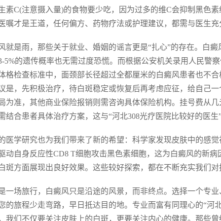
生素C(注意摄入量)的食物要少吃，因为过多的维C会抑制黑色
医嘱才是王道，任何偏方、药物疗法或护理建议，都需与医生充
风就是雨，那些关于就业、婚姻的谣言更是“扎心”的存在。白
3-5%的遗传概率也无需过度恐慌。而根据公安机关录用人民警
体格检查标准中，面颈部长径超过全都厘米的白癜风患者也不合
议是，先积极治疗，待白斑稳定或恢复后再考虑应征，给自己一
局为准，其他商业保险报销则需咨询具体保险机构。挂号费从几
需结合患者具体治疗方案，这与“河北308光疗医院比较好的医生
的医学研究也为我们带来了新的希望：科学家发现皮肤中的感觉
驱动自身反应性CD8 T细胞攻击黑色素细胞，这为白癜风的新病
白斑方面展现出良好效果。这些较好探索，都在不断充实我们对抗
是一场旅行，白癜风只是沿途的风景，而非终点。选择一个专业
您的旅程少走弯路，早日抵达目的地。专业而富有同理心的“河北
，我们不仅要关注皮肤上的白斑，更要关注内心的健康。那些曾