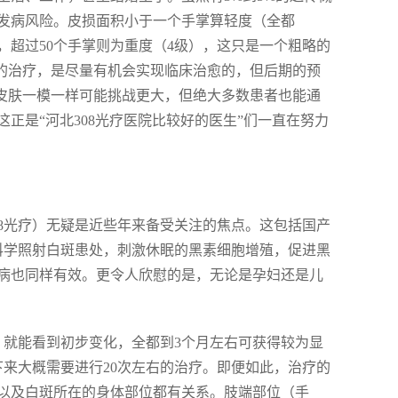
发病风险。皮损面积小于一个手掌算轻度（全都
），超过50个手掌则为重度（4级），这只是一个粗略的
范的治疗，是尽量有机会实现临床治愈的，但后期的预
常皮肤一模一样可能挑战更大，但绝大多数患者也能通
正是“河北308光疗医院比较好的医生”们一直在努力
308光疗）无疑是近些年来备受关注的焦点。这包括国产
光束科学照射白斑患处，刺激休眠的黑素细胞增殖，促进黑
病也同样有效。更令人欣慰的是，无论是孕妇还是儿
）就能看到初步变化，全都到3个月左右可获得较为显
下来大概需要进行20次左右的治疗。即便如此，治疗的
以及白斑所在的身体部位都有关系。肢端部位（手