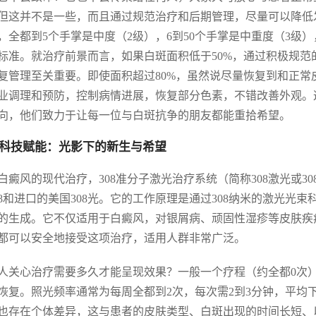
但这并不是一些，而且通过规范治疗和后期管理，尽量可以降低
，全都到5个手掌是中度（2级），6到50个手掌是中重度（3级
标准。就治疗前景而言，如果白斑面积低于50%，通过积极规
复管理至关重要。即使面积超过80%，虽然说尽量恢复到和正
业调理和预防，控制病情进展，恢复部分色素，不错改善外观。这
向，他们致力于让每一位与白斑抗争的朋友都能重拾希望。
科技赋能：光影下的新生与希望
白癜风的现代治疗，308准分子激光治疗系统（简称308激光或
08和进口的美国308光。它的工作原理是通过308纳米的激光
的生成。它不仅适用于白癜风，对银屑病、顽固性湿疹等皮肤疾
都可以安全地接受这项治疗，适用人群非常广泛。
人关心治疗需要多久才能呈现效果？一般一个疗程（约全都0次
恢复。照光频率通常为每周全都到2次，每次需2到3分钟，平均
也存在个体差异，这与患者的皮肤类型、白斑出现的时间长短、