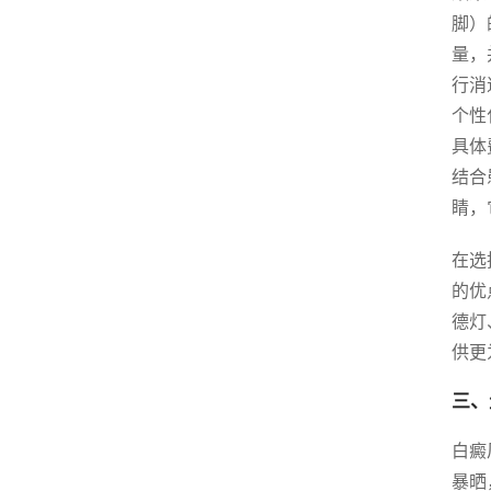
脚）
量，
行消
个性
具体
结合
睛，
在选
的优
德灯
供更
三、
白癜
暴晒