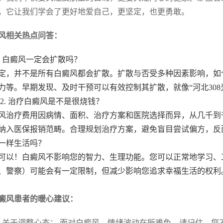
，它让我们学会了更好地爱自己，更坚定，也更勇敢。
风相关热点问答：
. 白癜风一定会扩散吗？
定，并不是所有白癜风都会扩散。扩散与否受多种因素影响，如
力等。早期发现、及时干预可以有效控制其扩散，就像“河北30
 2. 治疗白癜风是不是很烧钱？
风治疗费用因病情、面积、治疗方案和医院选择而异，从几千到
纳入医保报销范畴。合理规划治疗方案，避免盲目尝试偏方，反而
一样生活吗？
可以！白癜风不影响您的智力、生理功能。您可以正常地学习、
、警察）可能会有一定限制，但减少影响您追求幸福生活的权利
。
癜风患者的暖心建议：
. 关于调整心态： 面对白癜风，情绪波动在所难免。请记住，