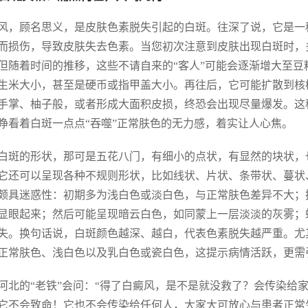
风，顾名思义，是皮肤色素脱失引起的白斑。往深了说，它是一
而损伤，导致皮肤失去色素。当您初次注意到皮肤出现白斑时，
但随着时间的推移，这些不请自来的“客人”可能会逐渐增大至
生米大小，甚至是硬币或指甲盖大小。再往后，它可能扩散到核
手掌、柚子般，或者形成大面积皮损，终恐会出现尽量爆发。这
睁看着白斑一点点“吞噬”正常肤色的无力感，着实让人心焦。
白斑的形状，那可是五花八门，有细小的点状，有显然的块状，
它还可以呈现各种不规则形状，比如线状、片状、条带状、蔓状
颇具迷惑性：初期多为浅白色或淡白色，与正常肤色差异不大；
显眼起来；然后可能呈现暗云白色，如同蒙上一层淡淡的灰雾；
失。换句话说，白斑颜色越深、越白，代表色素脱失越严重。尤
正常肤色、浅白色以及乳白色或瓷白色，这提示病情活跃，更需
河北的“老铁”会问：“得了白癜风，是不是就没救了？会传染给
它不会致命！它也不会传染给任何人，大家大可放心与患者正常生