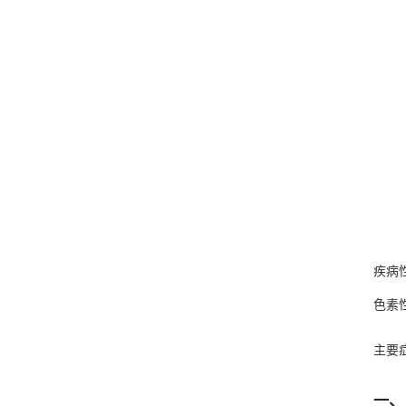
疾病
色素
主要
一、