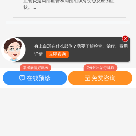
血管炎是局部血管和周围组织有变态反应的症
状。...
身上白斑在什么部位？我要了解检查、治疗、费用
详情
立即咨询
掌握病情好就医
2分钟出治疗建议
在线预诊
免费咨询
首页
|
药品指南
|
FAQ问题
Copyright © 2026
白癜风之家网
版权所有
鲁ICP备14010760号-3
声明：本站内容仅供参考，不作为诊断及医疗依据；部分文字及图
片均来自于网络，如侵犯到您的权益，请及时联系我们进行处理，
联系邮箱：skinhealth#foxmail.com（#改为@）。