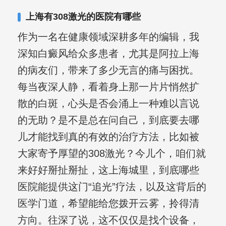
合巩固用药的调理，并对白癜风患者的
上海有308激光的医院有哪些
日常维护、饮食、锻炼等给予综合指
作为一名在健康领域深耕多年的编辑，我
导，全方位帮助患者康复。
深知白癜风给众多患者，尤其是阿拉上海
的病友们，带来了多少无言的痛与困扰。
每当夜深人静，看着身上那一片片悄然扩
散的白斑，心头是否会涌上一种难以言说
的无助？是不是总在问自己，到底要去哪
儿才能找到真的有效的治疗方法，比如被
大家寄予厚望的308激光？今儿个，咱们就
来好好掰扯掰扯，这上海城里，到底哪些
医院能提供这门“追光”疗法，以及这背后的
医学门道，希望能给您拨开云雾，拎得清
方向。往深了说，这不仅仅是找个设备，