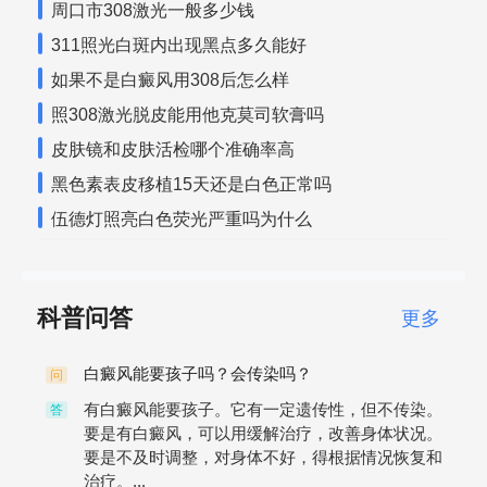
周口市308激光一般多少钱
311照光白斑内出现黑点多久能好
如果不是白癜风用308后怎么样
照308激光脱皮能用他克莫司软膏吗
皮肤镜和皮肤活检哪个准确率高
黑色素表皮移植15天还是白色正常吗
伍德灯照亮白色荧光严重吗为什么
科普问答
更多
白癜风能要孩子吗？会传染吗？
问
有白癜风能要孩子。它有一定遗传性，但不传染。
答
要是有白癜风，可以用缓解治疗，改善身体状况。
要是不及时调整，对身体不好，得根据情况恢复和
治疗。...