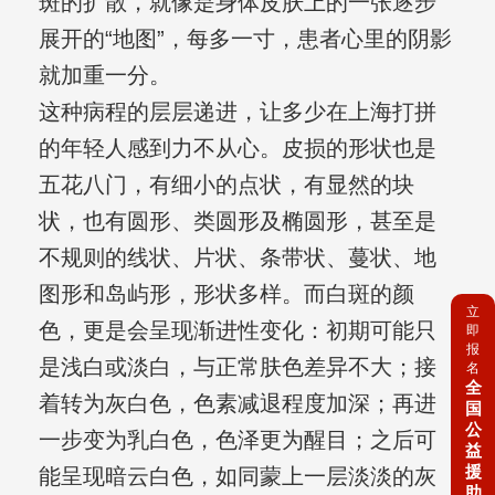
斑的扩散，就像是身体皮肤上的一张逐步
展开的“地图”，每多一寸，患者心里的阴影
就加重一分。
这种病程的层层递进，让多少在上海打拼
的年轻人感到力不从心。皮损的形状也是
五花八门，有细小的点状，有显然的块
状，也有圆形、类圆形及椭圆形，甚至是
不规则的线状、片状、条带状、蔓状、地
图形和岛屿形，形状多样。而白斑的颜
立
色，更是会呈现渐进性变化：初期可能只
即
报
是浅白或淡白，与正常肤色差异不大；接
名
全
着转为灰白色，色素减退程度加深；再进
国
公
一步变为乳白色，色泽更为醒目；之后可
益
援
能呈现暗云白色，如同蒙上一层淡淡的灰
助