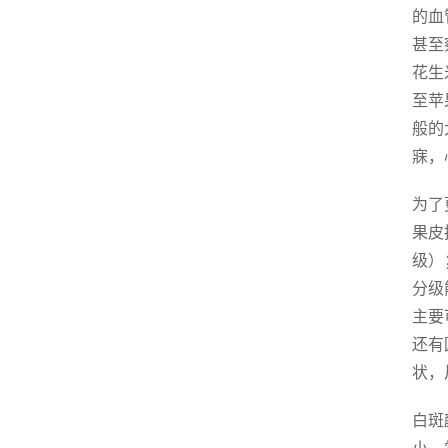
的血
甚至
花生
至苹
般的
寐，
为了
果皮
级）
分级
主要
还有
状，
白斑