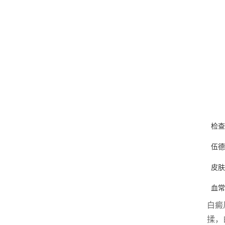
检查
伍德
皮肤
血常
白癜
揉，