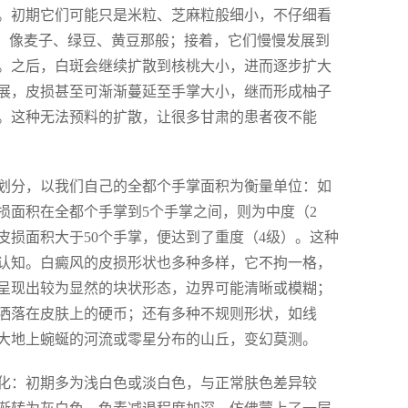
。初期它们可能只是米粒、芝麻粒般细小，不仔细看
小，像麦子、绿豆、黄豆那般；接着，它们慢慢发展到
。之后，白斑会继续扩散到核桃大小，进而逐步扩大
展，皮损甚至可渐渐蔓延至手掌大小，继而形成柚子
。这种无法预料的扩散，让很多甘肃的患者夜不能
划分，以我们自己的全都个手掌面积为衡量单位：如
损面积在全都个手掌到5个手掌之间，则为中度（2
皮损面积大于50个手掌，便达到了重度（4级）。这种
认知。白癜风的皮损形状也多种多样，它不拘一格，
呈现出较为显然的块状形态，边界可能清晰或模糊；
洒落在皮肤上的硬币；还有多种不规则形状，如线
大地上蜿蜒的河流或零星分布的山丘，变幻莫测。
化：初期多为浅白色或淡白色，与正常肤色差异较