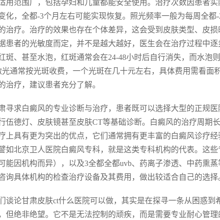
适用范围广，包括孕妇和儿童都能安全使用。治疗次数因患者实
变化，全都-3个月左右可能实现恢复。照光频率一般为每周全都-2
的治疗。治疗的效果也存在个体差异，这会受到皮肤类型、皮损时
据患者的光敏度而定，并不是越大越好，医生会在治疗过程中逐
红斑、甚至水泡，红斑通常会在24-48小时后自行消失，而水
8激光通常按光斑收费，一个光斑在几十元左右，具体费用需看面
的治疗，建议患者充分了解。
肃寻求白癜风的专业诊断与治疗，患者既可以选择大型的正规医
行伍德灯、皮肤镜甚至皮肤CT等基础诊断。白癜风的治疗周期
疗上具有更为突出的优点，它们通常拥有更丰富的白癜风诊疗经
譬如北京卫人医院白癜风专科，就是这类专科机构的代表。这些专
可能因机构而异），以及3全都全都uvb、药离子渗透、中药熏
咨询具体机构的检查治疗设备及其费用，做出较适合自己的选择
们谈论甘肃皮肤ct什么医院可以做，其实是在探寻一条从困惑
，但绝非绝望。它不是无法控制的顽疾，而是需要专业耐心管理