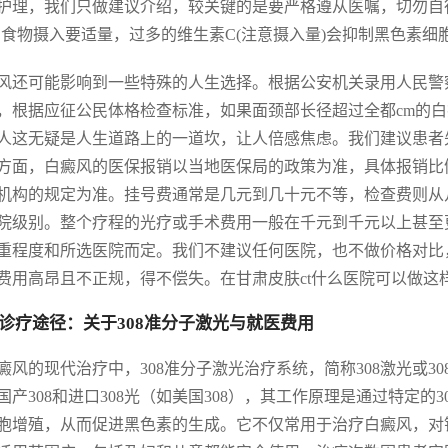
护理，我们只做建议介绍，较关键的是要严格遵从医嘱，切勿自
的食物摄入要适量，过多的维生素C(注意摄入量)会抑制黑色素细
风还可能影响到一些特殊的人生选择。根据公安机关录用人民警
，根据应征公民体格检查标准，如果面颈部长径超过全都cm的
人这无疑是人生道路上的一道坎，让人倍感焦虑。我们建议患者
方面，白癜风的医保报销以当地医保局的政策为准，具体报销比
机构的规定为准。挂号费通常是几元到几十元不等，检查费则从
院级别。整个疗程的光疗或手术费用一般在千元到千元以上甚至
重程度和所选医院而定。我们不建议任何医院，也不做价格对比
费用高昂且不正规，得不偿失。在甘肃皮肤ct什么医院可以做这
诊疗途径：关于308准分子激光与就医费用
癜风的现代治疗中，308准分子激光治疗系统，简称308激光或
国产308和进口308光（如美国308），其工作原理是通过特定的
胞增殖，从而促进黑色素的生成。它不仅常用于治疗白癜风，对