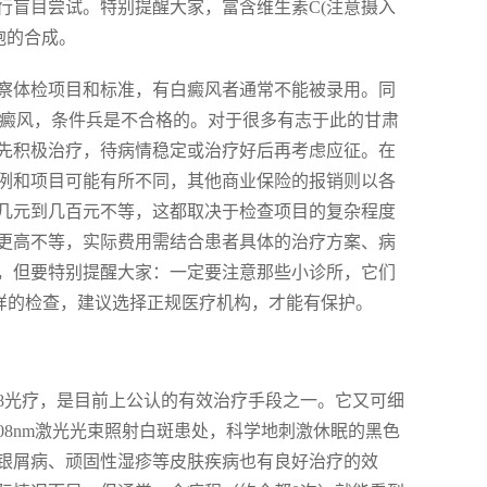
行盲目尝试。特别提醒大家，富含维生素C(注意摄入
胞的合成。
察体检项目和标准，有白癜风者通常不能被录用。同
白癜风，条件兵是不合格的。对于很多有志于此的甘肃
先积极治疗，待病情稳定或治疗好后再考虑应征。在
例和项目可能有所不同，其他商业保险的报销则以各
几元到几百元不等，这都取决于检查项目的复杂程度
更高不等，实际费用需结合患者具体的治疗方案、病
，但要特别提醒大家：一定要注意那些小诊所，它们
样的检查，建议选择正规医疗机构，才能有保护。
308光疗，是目前上公认的有效治疗手段之一。它又可细
308nm激光光束照射白斑患处，科学地刺激休眠的黑色
银屑病、顽固性湿疹等皮肤疾病也有良好治疗的效