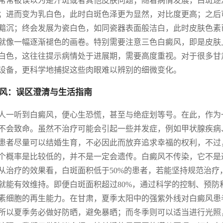
常常被误以为是汗斑或者其他皮肤问题；随着病情发展，白斑逐
；进而变为乳白色，此时白斑色泽更为显然，对比度更高；之后
黯沉；终会发展为瓷白色，如同瓷器表面般洁白，此时皮肤色素
就像一幅逐渐褪色的画卷。特别需要注意三色白癜风，即是皮肤
白色，这往往提示病情处于进展期，需要高度重视。对于很多甘
设备，更科学地捕捉这些肉眼难以辨别的细微变化。
风：误区澄清与生活指南
人一听到白癜风，便心生恐慌，甚至与绝症划等号。在此，作为
不会致命。虽然不治疗可能会引起一些并发症，例如甲状腺疾病
患者尽量可以结婚生育，不必因此而放弃追求幸福的权利，不过，
个概率是比较低的，并不是一定会遗传。白癜风不传染，它不是
从治疗的效果看，白斑面积低于50%的患者，若能坚持规范治
就能有效维持。即便白斑面积超过80%，通过科学的控制、预
素细胞的再生能力。在甘肃，夏季太阳中的强紫外线对白癜风患
所以夏季务必做好防晒，避免暴晒；而冬季则可以适当进行光照