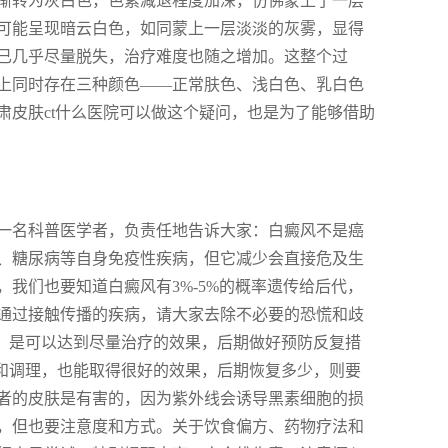
渐转为灰白色，色素减退程度加深，仿佛蒙上了一层
可能呈现暗云白色，如同蒙上一层淡淡的灰雾，显得
已几乎尽量脱失，治疗难度也随之增加。这整个过
上同时存在三种颜色——正常肤色、浅白色、乳白色
肃皮肤ct什么医院可以做这个疑问，也是为了能够借助
一名科普医学者，负责任地告诉大家：白癜风不是癌
、糖尿病等自身免疫性疾病，但它减少会直接危及生
我们也要知道白癜风有3%-5%的概率遗传给后代，
通过接触传播的疾病，请大家去除不必要的恐慌和歧
疗，是可以达到尽量治疗的效果，后期做好预防反复措
防和调理，也能取得很好的效果，后期恢复多少，则要
者的皮肤是有害的，因为紫外线会诱导黑素细胞的损
，但也要注意度和方式。关于饮食偏方、药物疗法和