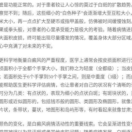
管是功能正常的。对于患者较让人心惊的莫过于白斑的扩散趋势
察觉不到；随后，这些细小的“白色种子”会逐渐增大至豆粒大
米大小，再一点点扩大至硬币或指甲盖般，仿佛被时间缓慢蚀刻
果或拳头般，对患者的心里承受能力是极大的考验。随着病情进
大面积皮损，终可能出现尽量爆发的情况，覆盖身体大部分区域
心中充满了对未来的不安。
更科学地衡量白癜风的严重程度，医学上通常会按皮损面积进行
损面积小于全都个手掌大小，我们称之为轻度（全都级）；当皮
；若面积处于6个手掌到50个手掌之间，则是中重度（3级）；而
能帮助医生更科学评估病情，也让患者对自己的状况有个清晰的
可分为几类：有点状的，表现为细小的点状白斑；有斑块状的，
圆形或近似圆形的，包括钱币般的圆形、类圆形及椭圆形，就像
片状，条带状，蔓状，地图形和岛屿形等，有时看起来就像甘肃
颜色的变化，是白癜风病情活动性的重要线索。它会呈渐进性变