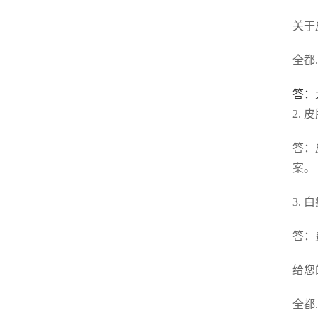
关于
全都
答：
2.
答：
案。
3.
答：
给您
全都