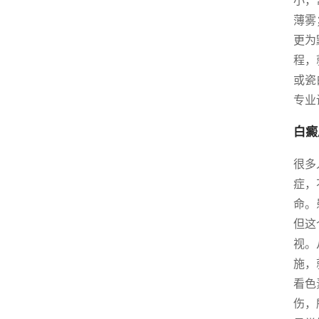
小，
薄雾
更为
程，
或瓷
专业
白癜
很多
症，
命。
但这
视。
施，
看色
伤，