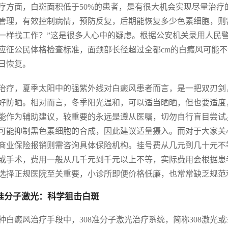
疗方面，白斑面积低于50%的患者，是有很大机会实现尽量治疗
管理，有效控制病情，预防反复，后期能恢复多少色素细胞，则
一样找工作？”这是很多人心中的疑虑。根据公安机关录用人民
应征公民体格检查标准，面颈部长径超过全都cm的白癜风可能
日恢复。
治疗，夏季太阳中的强紫外线对白癜风患者而言，是一把双刃剑
好防晒。相对而言，冬季阳光温和，可以适当晒晒，但也要适度
能作为辅助建议，较重要的永远是遵从医嘱，切勿自行盲目尝试。
可能抑制黑色素细胞的合成，因此建议适量摄入。而对于大家关
商业保险报销则需咨询具体保险机构。挂号费从几元到几十元不
或手术，费用一般从几千元到千元以上不等，实际费用会根据患
选择正规医院至关重要，小诊所即便价格低廉，也常常缺乏规范
8准分子激光：科学狙击白斑
种白癜风治疗手段中，308准分子激光治疗系统，简称308激光或