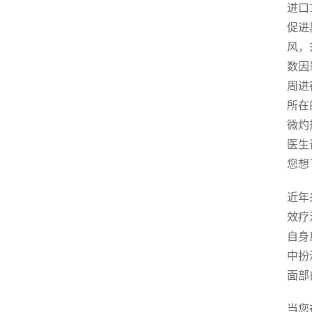
进口
促进
风，
数因
周进
所在
微灼
医生
您想
近年
效疗
自身
中扮
面部
当您