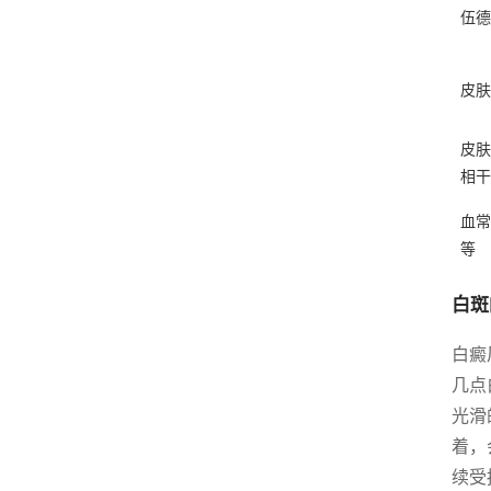
伍德
皮肤
皮肤
相干
血常
等
白斑
白癜
几点
光滑
着，
续受