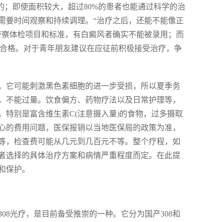
的；即使面积较大，超过80%的患者也能通过科学的治
需要时间观察和持续调理。“治疗之后，还能不能像正
警察体检项目和标准，有白癜风者确实不能被录用；而
不合格。对于青年朋友建议在应征前积极接受治疗，争
，它可能刺激黑色素细胞的进一步受损，所以夏季务
，不能过量。饮食偏方、药物疗法以及日常护理等，
特别是富含维生素C(注意摄入量)的食物，过多摄取
心的费用问题，医保报销以当地医保局的政策为准，
等，检查费可能从几元到几百元不等。整个疗程，如
者选择的具体治疗方案和病情严重程度而定。在此提
和保护。
308光疗，是目前备受推崇的一种。它分为国产308和