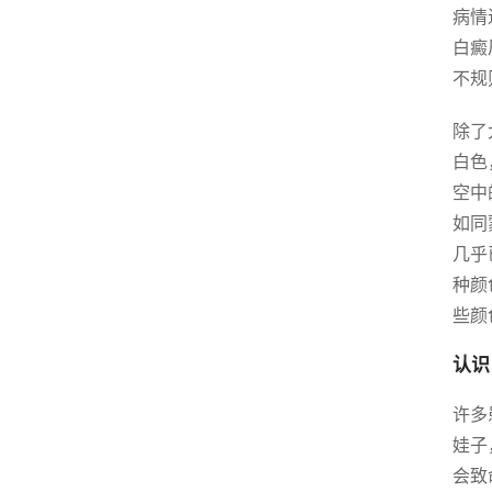
病情
白癜
不规
除了
白色
空中
如同
几乎
种颜
些颜
认识
许多
娃子
会致