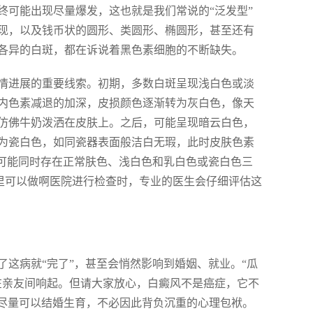
终可能出现尽量爆发，这也就是我们常说的“泛发型”
现，以及钱币状的圆形、类圆形、椭圆形，甚至还有
各异的白斑，都在诉说着黑色素细胞的不断缺失。
情进展的重要线索。初期，多数白斑呈现浅白色或淡
内色素减退的加深，皮损颜色逐渐转为灰白色，像天
仿佛牛奶泼洒在皮肤上。之后，可能呈现暗云白色，
为瓷白色，如同瓷器表面般洁白无瑕，此时皮肤色素
上可能同时存在正常肤色、浅白色和乳白色或瓷白色三
哪里可以做啊医院进行检查时，专业的医生会仔细评估这
这病就“完了”，甚至会悄然影响到婚姻、就业。“瓜
在亲友间响起。但请大家放心，白癜风不是癌症，它不
也尽量可以结婚生育，不必因此背负沉重的心理包袱。