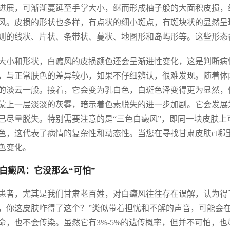
进展，可渐渐蔓延至手掌大小，继而形成柚子般的大面积皮损，
风。皮损的形状也多样，有点状的细小斑点，有斑块状的显然呈
则的线状、片状、条带状、蔓状、地图形和岛屿形等。这些形态
大小和形状，白癜风的皮损颜色还会呈渐进性变化，这是判断病
，与正常肤色的差异较小，如果不仔细辨认，很难发现。随着体
的淡云一般。接着，它会变为乳白色，白斑色泽变得更为显然，
蒙上一层淡淡的灰雾，暗示着色素脱失的进一步加剧。它会发展
已尽量脱失。特别需要注意的是“三色白癜风”，即同一块皮肤
色，这代表了病情的复杂性和动态性。当您在寻找甘肃皮肤ct
色变化。
白癜风：它没那么“可怕”
患者，尤其是我们甘肃老百姓，对白癜风往往存在误解，认为得了
，你这皮肤咋得了这个？”类似带着担忧和不解的声音，可能会
命，也不会传染。虽然它有3%-5%的遗传概率，但并不可怕，