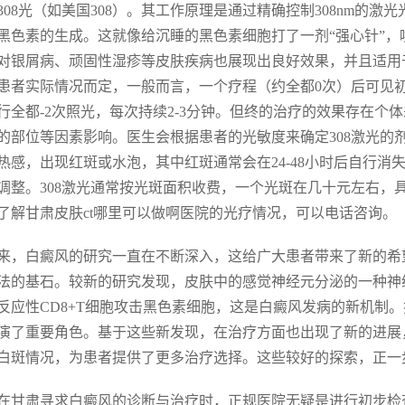
308光（如美国308）。其工作原理是通过精确控制308nm的
黑色素的生成。这就像给沉睡的黑色素细胞打了一剂“强心针”
对银屑病、顽固性湿疹等皮肤疾病也展现出良好效果，并且适用
患者实际情况而定，一般而言，一个疗程（约全都0次）后可见初
行全都-2次照光，每次持续2-3分钟。但终的治疗的效果存在
的部位等因素影响。医生会根据患者的光敏度来确定308激光的
热感，出现红斑或水泡，其中红斑通常会在24-48小时后自行
调整。308激光通常按光斑面积收费，一个光斑在几十元左右，
了解甘肃皮肤ct哪里可以做啊医院的光疗情况，可以电话咨询。
来，白癜风的研究一直在不断深入，这给广大患者带来了新的希
法的基石。较新的研究发现，皮肤中的感觉神经元分泌的一种神
反应性CD8+T细胞攻击黑色素细胞，这是白癜风发病的新机制
演了重要角色。基于这些新发现，在治疗方面也出现了新的进展
白斑情况，为患者提供了更多治疗选择。这些较好的探索，正一
在甘肃寻求白癜风的诊断与治疗时，正规医院无疑是进行初步检