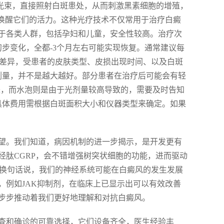
激光光束，直接照射白斑患处，从而刺激黑素细胞的增殖，
，唤醒它们的活力。这种光疗技术不仅常用于治疗白癜
于各类人群，包括孕妇和儿童，安全性较高。治疗次
步变化，全都-3个月左右可能实现恢复。通常建议每
个体差异，受患者的皮肤类型、皮损出现时间、以及白斑
剂量，并不是越大越好。部分患者在治疗后可能会有轻
消失，而水泡则是由于光剂量较高导致的，需要及时告知
具体费用需根据白斑面积大小和仪器类型来确定。如果
望。我们知道，病因机制的进一步揭示，是开发更有
经肽CGRP，会不错增强树突状细胞的功能，进而驱动
。换句话说，我们的神经系统可能在白癜风的发生发展
，例如JAK抑制剂，在临床上已显示出可以有效改善
步步推动着我们更好地理解和对抗白癜风。
查和确诊的可靠选择，它们设备齐全，医生经验丰