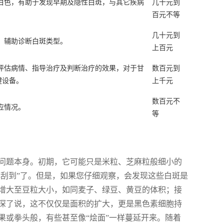
白色，有助于发现早期及隐性白斑，与其它疾病
几十元到
百元不等
几十元到
，辅助诊断白斑类型。
上百元
评估病情、指导治疗及判断治疗的效果，对于甘
数百元到
键设备。
上千元
数百元不
应情况。
等
问题本身。初期，它可能只是米粒、芝麻粒般细小的
心刮到”了。但是，如果您仔细观察，会发现这些白斑是
增大至豆粒大小，如同麦子、绿豆、黄豆的体积；接
深了说，这不仅仅是面积的扩大，更是黑色素细胞持
果或拳头般，有些甚至像“烩面”一样蔓延开来。随着