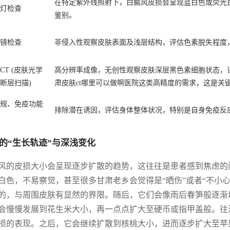
在特定紫外线照射下，白癜风皮损会呈现蓝白色或荧光
灯检查
鉴别。
镜检查
非侵入性观察皮肤表面及浅层结构，评估色素脱失程度
CT (皮肤光学
高分辨率成像，无创性观察皮肤深层黑色素细胞状态，
断层扫描)
肃皮肤ct哪里可以做啊医院这类高精度的需求，这是关
规、免疫功能
排除潜在诱因，评估身体整体状况，特别是自身免疫反
的“生长轨迹”与深浅变化
风的皮损大小会呈现逐步扩散的趋势，这往往是患者感到焦虑的
白色，不易察觉，甚至很多甘肃老乡会觉得是“晒伤”或者“不小
的，与周围皮肤有显然的界限。随后，它们会像雨后春笋般逐渐
会慢慢发展到花生米大小，再一点点扩大至硬币或指甲盖般。往
损的表现。之后，它会继续扩散到核桃大小，进而逐步扩大至苹