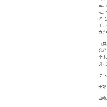
富。
法。
光（
用，
意选
白癜
会尽
个体
引，
以下
全都
白癜