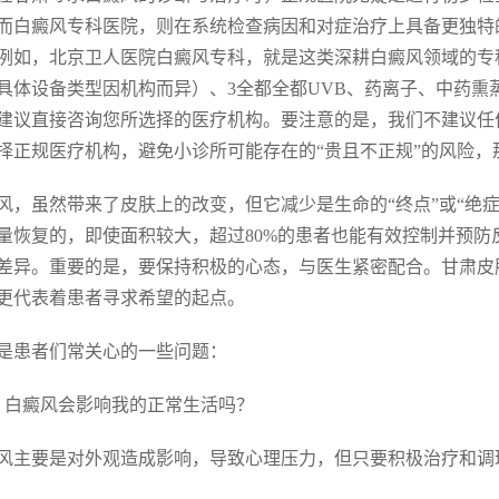
而白癜风专科医院，则在系统检查病因和对症治疗上具备更独特
例如，北京卫人医院白癜风专科，就是这类深耕白癜风领域的专科
具体设备类型因机构而异）、3全都全都UVB、药离子、中药
建议直接咨询您所选择的医疗机构。要注意的是，我们不建议任
择正规医疗机构，避免小诊所可能存在的“贵且不正规”的风险，
风，虽然带来了皮肤上的改变，但它减少是生命的“终点”或“绝症
量恢复的，即使面积较大，超过80%的患者也能有效控制并预
差异。重要的是，要保持积极的心态，与医生紧密配合。甘肃皮肤
更代表着患者寻求希望的起点。
是患者们常关心的一些问题：
. 白癜风会影响我的正常生活吗？
风主要是对外观造成影响，导致心理压力，但只要积极治疗和调