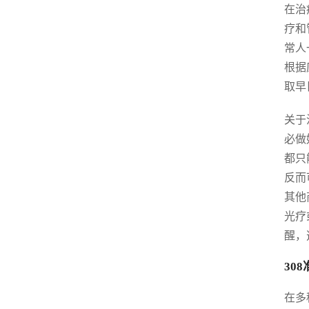
在治
疗和
常人
根据
取早
关于
必做
都只
反而
其他
光疗
醒，
30
在多