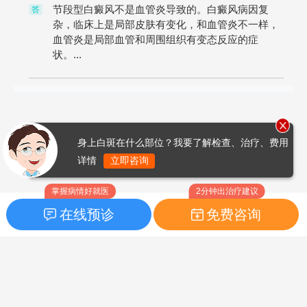
节段型白癜风不是血管炎导致的。白癜风病因复
答
杂，临床上是局部皮肤有变化，和血管炎不一样，
血管炎是局部血管和周围组织有变态反应的症
状。...
身上白斑在什么部位？我要了解检查、治疗、费用
详情
立即咨询
掌握病情好就医
2分钟出治疗建议
在线预诊
免费咨询
首页
|
药品指南
|
FAQ问题
Copyright © 2026
白癜风之家网
版权所有
鲁ICP备14010760号-3
声明：本站内容仅供参考，不作为诊断及医疗依据；部分文字及图